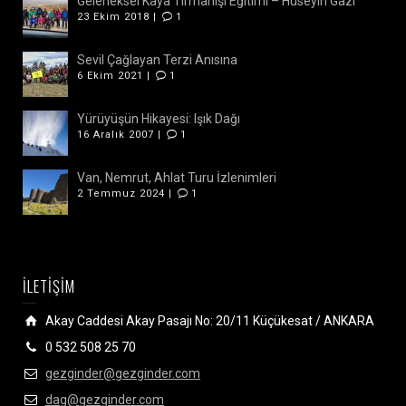
Geleneksel Kaya Tırmanışı Eğitimi – Hüseyin Gazi
23 Ekim 2018 |
1
Sevil Çağlayan Terzi Anısına
6 Ekim 2021 |
1
Yürüyüşün Hikayesi: Işık Dağı
16 Aralık 2007 |
1
Van, Nemrut, Ahlat Turu İzlenimleri
2 Temmuz 2024 |
1
İLETİŞİM
Akay Caddesi Akay Pasajı No: 20/11 Küçükesat / ANKARA
0 532 508 25 70
gezginder@gezginder.com
dag@gezginder.com