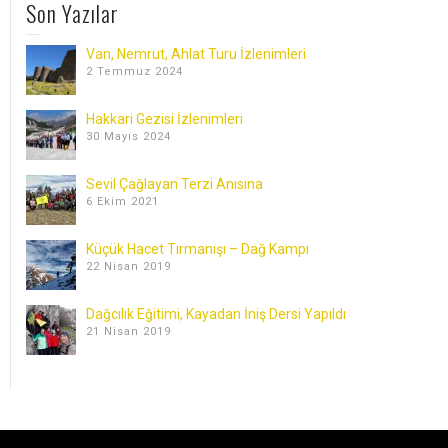
Son Yazılar
Van, Nemrut, Ahlat Turu İzlenimleri
2 Temmuz 2024
Hakkari Gezisi İzlenimleri
30 Mayıs 2024
Sevil Çağlayan Terzi Anısına
6 Ekim 2021
Küçük Hacet Tırmanışı – Dağ Kampı
22 Nisan 2019
Dağcılık Eğitimi, Kayadan İniş Dersi Yapıldı
21 Nisan 2019