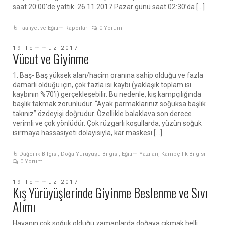
saat 20:00’de yattık. 26.11.2017 Pazar günü saat 02:30’da […]
Faaliyet ve Eğitim Raporları
0 Yorum
19 Temmuz 2017
Vücut ve Giyinme
1. Baş- Baş yüksek alan/hacim oranına sahip olduğu ve fazla
damarlı olduğu için, çok fazla ısı kaybı (yaklaşık toplam ısı
kaybının %70’i) gerçekleşebilir. Bu nedenle, kış kampçılığında
başlık takmak zorunludur. “Ayak parmaklarınız soğuksa başlık
takınız” özdeyişi doğrudur. Özellikle balaklava son derece
verimli ve çok yönlüdür. Çok rüzgarlı koşullarda, yüzün soğuk
ısırmaya hassasiyeti dolayısıyla, kar maskesi […]
Dağcılık Bilgisi
,
Doğa Yürüyüşü Bilgisi
,
Eğitim Yazıları
,
Kampçılık Bilgisi
0 Yorum
19 Temmuz 2017
Kış Yürüyüşlerinde Giyinme Beslenme ve Sıvı
Alımı
Havanın çok soğuk olduğu zamanlarda doğaya çıkmak belli