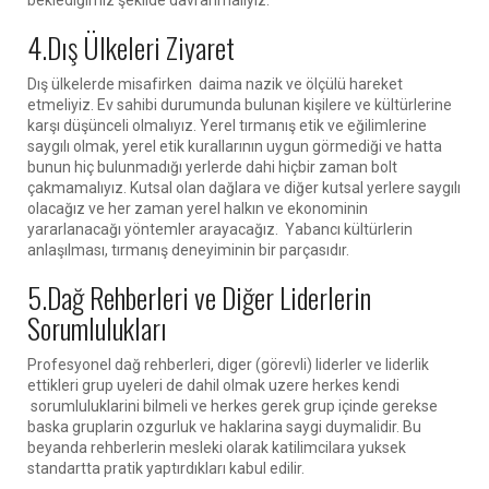
beklediğimiz şekilde davranmalıyız.
4.Dış Ülkeleri Ziyaret
Dış ülkelerde misafirken daima nazik ve ölçülü hareket
etmeliyiz. Ev sahibi durumunda bulunan kişilere ve kültürlerine
karşı düşünceli olmalıyız. Yerel tırmanış etik ve eğilimlerine
saygılı olmak, yerel etik kurallarının uygun görmediği ve hatta
bunun hiç bulunmadığı yerlerde dahi hiçbir zaman bolt
çakmamalıyız. Kutsal olan dağlara ve diğer kutsal yerlere saygılı
olacağız ve her zaman yerel halkın ve ekonominin
yararlanacağı yöntemler arayacağız. Yabancı kültürlerin
anlaşılması, tırmanış deneyiminin bir parçasıdır.
5.Dağ Rehberleri ve Diğer Liderlerin
Sorumlulukları
Profesyonel dağ rehberleri, diger (görevli) liderler ve liderlik
ettikleri grup uyeleri de dahil olmak uzere herkes kendi
sorumluluklarini bilmeli ve herkes gerek grup içinde gerekse
baska gruplarin ozgurluk ve haklarina saygi duymalidir. Bu
beyanda rehberlerin mesleki olarak katilimcilara yuksek
standartta pratik yaptırdıkları kabul edilir.