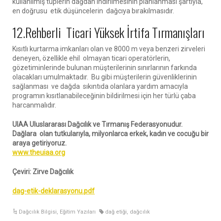
kullanılmış tüplerin dağdan indirilmesinin planlanması şartıyla,
en doğrusu etik düşüncelerin dağcıya bırakılmasıdır.
12.Rehberli Ticari Yüksek İrtifa Tırmanışları
Kısıtlı kurtarma imkanları olan ve 8000 m veya benzeri zirveleri
deneyen, özellikle ehil olmayan ticari operatörlerin,
gözetiminlerinde bulunan müşterilerinin sınırlarının farkında
olacakları umulmaktadır. Bu gibi müşterilerin güvenliklerinin
sağlanması ve dağda sıkıntıda olanlara yardım amacıyla
programın kısıtlanabileceğinin bildirilmesi için her türlü çaba
harcanmalıdır.
UIAA Uluslararası Dağcılık ve Tırmanış Federasyonudur.
Dağlara olan tutkularıyla, milyonlarca erkek, kadın ve cocuğu bir
araya getiriyoruz.
www.theuiaa.org
Çeviri: Zirve Dağcılık
dag-etik-deklarasyonu.pdf
Dağcılık Bilgisi
,
Eğitim Yazıları
dağ etiği
,
dağcılık