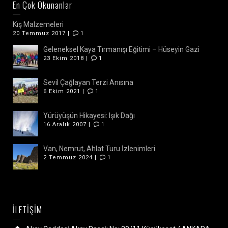
En Çok Okunanlar
Kış Malzemeleri
20 Temmuz 2017 |
1
Geleneksel Kaya Tırmanışı Eğitimi – Hüseyin Gazi
23 Ekim 2018 |
1
Sevil Çağlayan Terzi Anısına
6 Ekim 2021 |
1
Yürüyüşün Hikayesi: Işık Dağı
16 Aralık 2007 |
1
Van, Nemrut, Ahlat Turu İzlenimleri
2 Temmuz 2024 |
1
İLETİŞİM