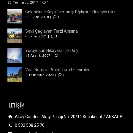
20 Temmuz 2017 |
1
Geleneksel Kaya Tırmanışı Eğitimi – Hüseyin Gazi
23 Ekim 2018 |
1
Sevil Çağlayan Terzi Anısına
6 Ekim 2021 |
1
Yürüyüşün Hikayesi: Işık Dağı
16 Aralık 2007 |
1
Van, Nemrut, Ahlat Turu İzlenimleri
2 Temmuz 2024 |
1
İLETİŞİM
Akay Caddesi Akay Pasajı No: 20/11 Küçükesat / ANKARA
0 532 508 25 70