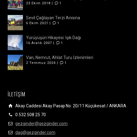
23 Ekim 2018 |
1
Sevil Çağlayan Terzi Anısına
6 Ekim 2021 |
1
Yürüyüşün Hikayesi: Işık Dağı
16 Aralık 2007 |
1
Van, Nemrut, Ahlat Turu İzlenimleri
2 Temmuz 2024 |
1
İLETİŞİM
Akay Caddesi Akay Pasajı No: 20/11 Küçükesat / ANKARA
0 532 508 25 70
gezginder@gezginder.com
dag@gezginder.com