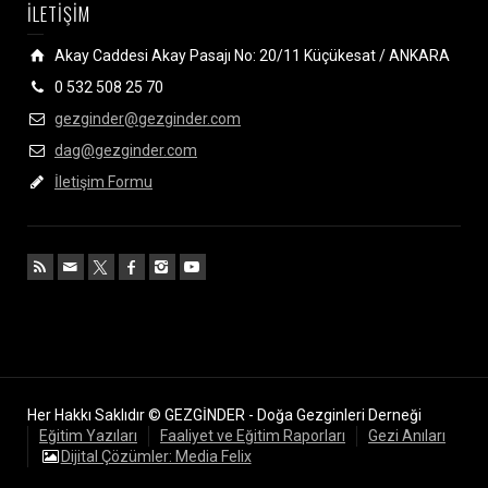
İLETİŞİM
Akay Caddesi Akay Pasajı No: 20/11 Küçükesat / ANKARA
0 532 508 25 70
gezginder@gezginder.com
dag@gezginder.com
İletişim Formu
Her Hakkı Saklıdır © GEZGİNDER - Doğa Gezginleri Derneği
Eğitim Yazıları
Faaliyet ve Eğitim Raporları
Gezi Anıları
Dijital Çözümler: Media Felix