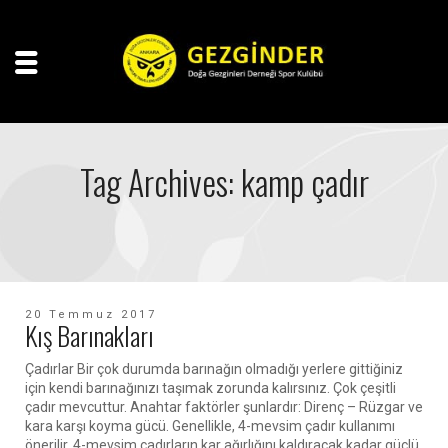
Tag Archives: kamp çadır
20 Temmuz 2017
Kış Barınakları
Çadırlar Bir çok durumda barınağın olmadığı yerlere gittiğiniz
için kendi barınağınızı taşımak zorunda kalırsınız. Çok çeşitli
çadır mevcuttur. Anahtar faktörler şunlardır: Direnç – Rüzgar ve
kara karşı koyma gücü. Genellikle, 4-mevsim çadır kullanımı
önerilir. 4-mevsim çadırların kar ağırlığını kaldıracak kadar güçlü