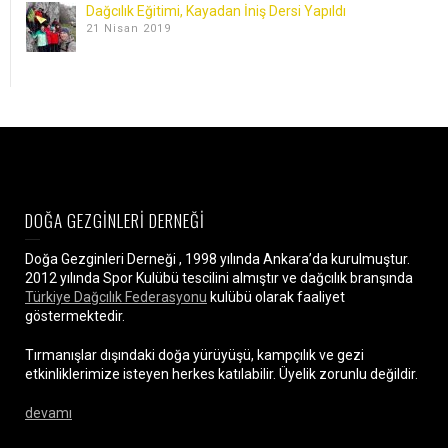
Dağcılık Eğitimi, Kayadan İniş Dersi Yapıldı
21 Nisan 2019
DOĞA GEZGİNLERİ DERNEĞİ
Doğa Gezginleri Derneği , 1998 yılında Ankara’da kurulmuştur.
2012 yılında Spor Kulübü tescilini almıştır ve dağcılık branşında
Türkiye Dağcılık Federasyonu
kulübü olarak faaliyet
göstermektedir.
Tırmanışlar dışındaki doğa yürüyüşü, kampçılık ve gezi
etkinliklerimize isteyen herkes katılabilir. Üyelik zorunlu değildir.
devamı