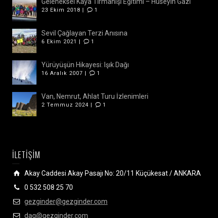
Geleneksel Kaya Tırmanışı Eğitimi – Hüseyin Gazi
23 Ekim 2018 |
1
Sevil Çağlayan Terzi Anısına
6 Ekim 2021 |
1
Yürüyüşün Hikayesi: Işık Dağı
16 Aralık 2007 |
1
Van, Nemrut, Ahlat Turu İzlenimleri
2 Temmuz 2024 |
1
İLETİŞİM
Akay Caddesi Akay Pasajı No: 20/11 Küçükesat / ANKARA
0 532 508 25 70
gezginder@gezginder.com
dag@gezginder.com