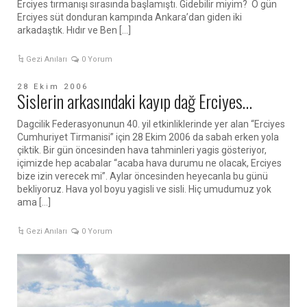
Erciyes tırmanışı sırasında başlamıştı. Gidebilir miyim? O gün
Erciyes süt donduran kampında Ankara’dan giden iki
arkadaştık. Hıdır ve Ben […]
Gezi Anıları
0 Yorum
28 Ekim 2006
Sislerin arkasındaki kayıp dağ Erciyes…
Dagcilik Federasyonunun 40. yil etkinliklerinde yer alan “Erciyes
Cumhuriyet Tirmanisi” için 28 Ekim 2006 da sabah erken yola
çiktik. Bir gün öncesinden hava tahminleri yagis gösteriyor,
içimizde hep acabalar “acaba hava durumu ne olacak, Erciyes
bize izin verecek mi”. Aylar öncesinden heyecanla bu günü
bekliyoruz. Hava yol boyu yagisli ve sisli. Hiç umudumuz yok
ama […]
Gezi Anıları
0 Yorum