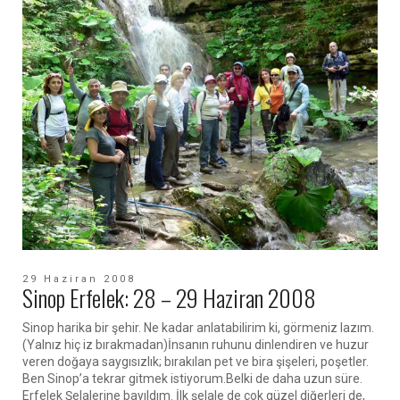
29 Haziran 2008
Sinop Erfelek: 28 – 29 Haziran 2008
Sinop harika bir şehir. Ne kadar anlatabilirim ki, görmeniz lazım.
(Yalnız hiç iz bırakmadan)İnsanın ruhunu dinlendiren ve huzur
veren doğaya saygısızlık; bırakılan pet ve bira şişeleri, poşetler.
Ben Sinop’a tekrar gitmek istiyorum.Belki de daha uzun süre.
Erfelek Şelalerine bayıldım. İlk şelale de çok güzel diğerleri de,