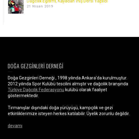
Dağcılık Eğitimi, Kayadan İniş Dersi Yapıldı
21 Nisan 2019
DOĞA GEZGİNLERİ DERNEĞİ
Doğa Gezginleri Derneği , 1998 yılında Ankara’da kurulmuştur.
2012 yılında Spor Kulübü tescilini almıştır ve dağcılık branşında
Türkiye Dağcılık Federasyonu
kulübü olarak faaliyet
göstermektedir.
Tırmanışlar dışındaki doğa yürüyüşü, kampçılık ve gezi
etkinliklerimize isteyen herkes katılabilir. Üyelik zorunlu değildir.
devamı