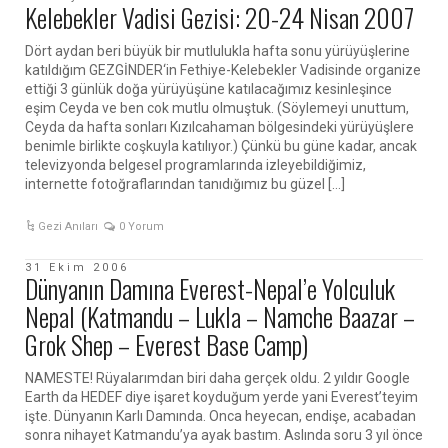
Kelebekler Vadisi Gezisi: 20-24 Nisan 2007
Dört aydan beri büyük bir mutlulukla hafta sonu yürüyüşlerine
katıldığım GEZGİNDER‘in Fethiye-Kelebekler Vadisinde organize
ettiği 3 günlük doğa yürüyüşüne katılacağımız kesinleşince
eşim Ceyda ve ben cok mutlu olmuştuk. (Söylemeyi unuttum,
Ceyda da hafta sonları Kızılcahaman bölgesindeki yürüyüşlere
benimle birlikte coşkuyla katılıyor.) Çünkü bu güne kadar, ancak
televizyonda belgesel programlarında izleyebildiğimiz,
internette fotoğraflarından tanıdığımız bu güzel […]
Gezi Anıları
0 Yorum
31 Ekim 2006
Dünyanın Damına Everest-Nepal’e Yolculuk
Nepal (Katmandu – Lukla – Namche Baazar –
Grok Shep – Everest Base Camp)
NAMESTE! Rüyalarımdan biri daha gerçek oldu. 2 yıldır Google
Earth da HEDEF diye işaret koyduğum yerde yani Everest’teyim
işte. Dünyanın Karlı Damında. Onca heyecan, endişe, acabadan
sonra nihayet Katmandu’ya ayak bastım. Aslında soru 3 yıl önce